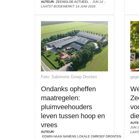
AUTEUR:
ZEEWOLDE ACTUEEL
JUN 14
LAATST BIJGEWERKT: 14 JUNI 2026
Foto: Salomons Groep Dronten
gegen
Ondanks opheffen
We
maatregelen:
Ze
pluimveehouders
vo
leven tussen hoop en
die
vrees
AUTE
JUN 
AUTEUR:
LAAT
EDWIN HAAN NAMENS LOKALE OMROEP DRONTEN