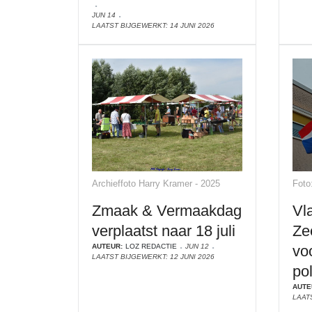
JUN 14
LAATST BIJGEWERKT: 14 JUNI 2026
Archieffoto Harry Kramer - 2025
Foto
Zmaak & Vermaakdag
Vla
verplaatst naar 18 juli
Ze
AUTEUR:
LOZ REDACTIE
JUN 12
vo
LAATST BIJGEWERKT: 12 JUNI 2026
po
AUTE
LAATS