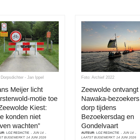
 Dorpsdichter - Jan Ippel
Foto: Archief 2022
ns Meijer licht
Zeewolde ontvangt
rsterwold-motie toe
Nawaka-bezoekers 
 Zeewolde Kiest:
dorp tijdens
e konden niet
Bezoekersdag en
ijven wachten”
Gondelvaart
UR:
LOZ REDACTIE
JUN 14
AUTEUR:
LOZ REDACTIE
JUN 14
ST BIJGEWERKT: 14 JUNI 2026
LAATST BIJGEWERKT: 14 JUNI 2026