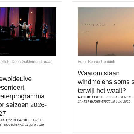
ieffoto Deen Guldemond maart
Foto: Ronnie Bennink
Waarom staan
ewoldeLive
windmolens soms st
esenteert
terwijl het waait?
eaterprogramma
AUTEUR:
LISETTE VISSER
JUN 10
LAATST BIJGEWERKT: 10 JUNI 2026
or seizoen 2026-
27
UR:
LOZ REDACTIE
JUN 11
T BIJGEWERKT: 11 JUNI 2026