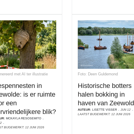
ereerd met AI ter illustratie
Foto: Deen Guldemond
spennesten in
Historische botters
ewolde: is er ruimte
halen bokking in
or een
haven van Zeewol
rvriendelijkere blik?
AUTEUR:
LISETTE VISSER
JUN 12
LAATST BIJGEWERKT: 12 JUNI 2026
UR:
MCKAYLA RESOSEMITO
12
ST BIJGEWERKT: 12 JUNI 2026