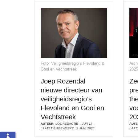
Foto: Veiligheidsregio’s Flevoland &
Arch
Gooi en Vechtstreek
2025
Joep Rozendal
Ze
nieuwe directeur van
pr
veiligheidsregio’s
th
Flevoland en Gooi en
vo
Vechtstreek
20
AUTEUR:
LOZ REDACTIE
JUN 11
AUTE
LAATST BIJGEWERKT: 11 JUNI 2026
LAATS