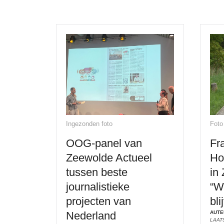
Ingezonden foto
Foto
OOG-panel van
Fra
Zeewolde Actueel
Ho
tussen beste
in
journalistieke
“W
projecten van
bl
Nederland
AUTE
LAAT