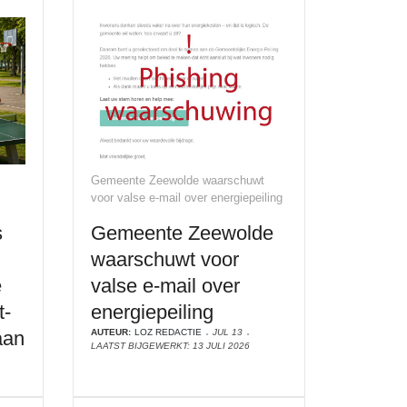
Gemeente Zeewolde waarschuwt
voor valse e-mail over energiepeiling
s
Gemeente Zeewolde
waarschuwt voor
e
valse e-mail over
t-
energiepeiling
aan
AUTEUR:
LOZ REDACTIE
JUL 13
LAATST BIJGEWERKT: 13 JULI 2026