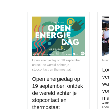
Open energiedag op 19 september:
Ruud
ontdek de wereld achter je
Lo
stopcontact en thermostaat
ve
Open energiedag op
wa
19 september: ontdek
vo
de wereld achter je
ma
stopcontact en
AUTE
thermostaat
LAATS