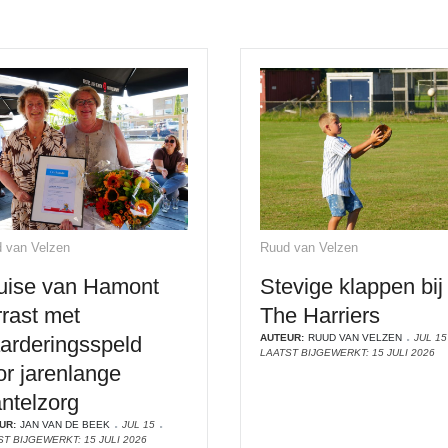
 van Velzen
Ruud van Velzen
uise van Hamont
Stevige klappen bij
rrast met
The Harriers
arderingsspeld
AUTEUR:
RUUD VAN VELZEN
JUL 15
LAATST BIJGEWERKT: 15 JULI 2026
or jarenlange
ntelzorg
UR:
JAN VAN DE BEEK
JUL 15
T BIJGEWERKT: 15 JULI 2026