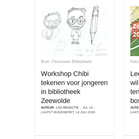
Bron: Flevomeer Bibliotheek
Foto
Workshop Chibi
Le
tekenen voor jongeren
wi
in bibliotheek
te
Zeewolde
bo
AUTEUR:
LOZ REDACTIE
JUL 14
AUTE
LAATST BIJGEWERKT: 14 JULI 2026
LAATS