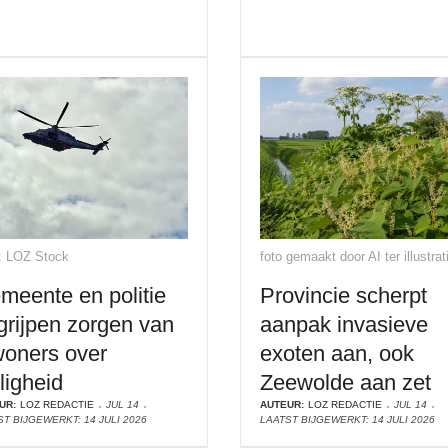
: LOZ Stock
foto gemaakt door AI ter illustrat
meente en politie
Provincie scherpt
grijpen zorgen van
aanpak invasieve
woners over
exoten aan, ook
ligheid
Zeewolde aan zet
UR:
LOZ REDACTIE
JUL 14
AUTEUR:
LOZ REDACTIE
JUL 14
T BIJGEWERKT: 14 JULI 2026
LAATST BIJGEWERKT: 14 JULI 2026