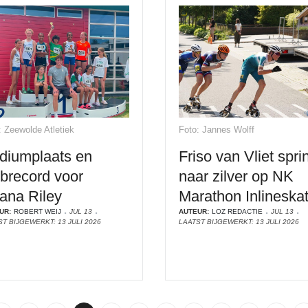
: Zeewolde Atletiek
Foto: Jannes Wolff
diumplaats en
Friso van Vliet sprin
ubrecord voor
naar zilver op NK
iana Riley
Marathon Inlineska
UR:
ROBERT WEIJ
JUL 13
AUTEUR:
LOZ REDACTIE
JUL 13
T BIJGEWERKT: 13 JULI 2026
LAATST BIJGEWERKT: 13 JULI 2026