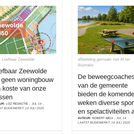
: Leefbaar Zeewolde
afbeelding gemaakt met AI ter
illustratie
efbaar Zeewolde
De beweegcoache
l geen woningbouw
van de gemeente
n koste van onze
bieden de komend
ssen
weken diverse spor
UR:
LOZ REDACTIE
JUL 14
T BIJGEWERKT: 14 JULI 2026
en spelactiviteiten 
AUTEUR:
ROBERT WEIJ
JUL 14
LAATST BIJGEWERKT: 14 JULI 2026