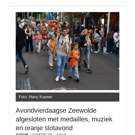
Foto: Harry Kramer
Avondvierdaagse Zeewolde
afgesloten met medailles, muziek
en oranje slotavond
AUTEUR:
LOZ REDACTIE
JUN 06