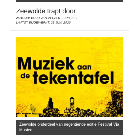
Zeewolde trapt door
AUTEUR:
RUUD VAN VELZEN
JUN 23
LAATST BIJGEWERKT: 23 JUNI 2026
Zeewolde onderdeel van negentiende editie Festival Via
Musica