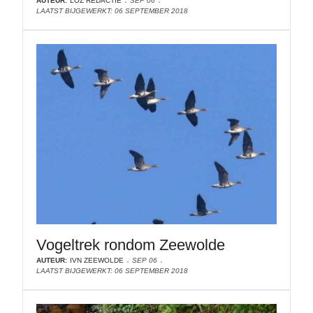
AUTEUR:
LOZ REDACTIE
SEP 06
LAATST BIJGEWERKT: 06 SEPTEMBER 2018
Vogeltrek rondom Zeewolde
AUTEUR:
IVN ZEEWOLDE
SEP 06
LAATST BIJGEWERKT: 06 SEPTEMBER 2018