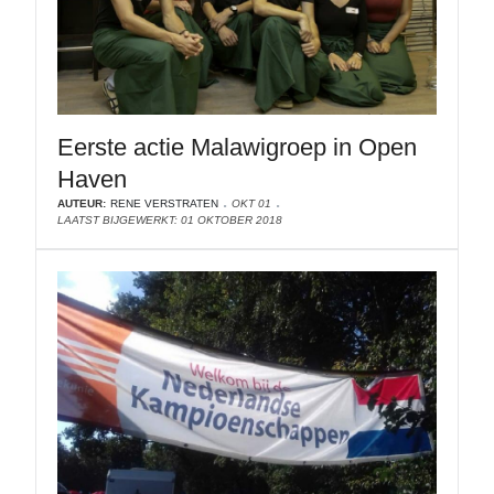
Eerste actie Malawigroep in Open
Haven
AUTEUR:
RENE VERSTRATEN
OKT 01
LAATST BIJGEWERKT: 01 OKTOBER 2018