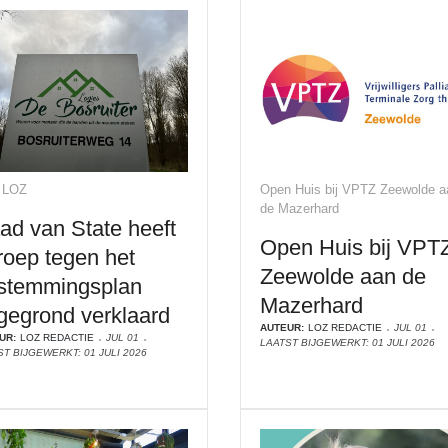
 LOZ
Open Huis bij VPTZ Zeewolde a
de Mazerhard
ad van State heeft
Open Huis bij VPT
roep tegen het
Zeewolde aan de
stemmingsplan
Mazerhard
gegrond verklaard
AUTEUR:
LOZ REDACTIE
JUL 01
UR:
LOZ REDACTIE
JUL 01
LAATST BIJGEWERKT: 01 JULI 2026
T BIJGEWERKT: 01 JULI 2026