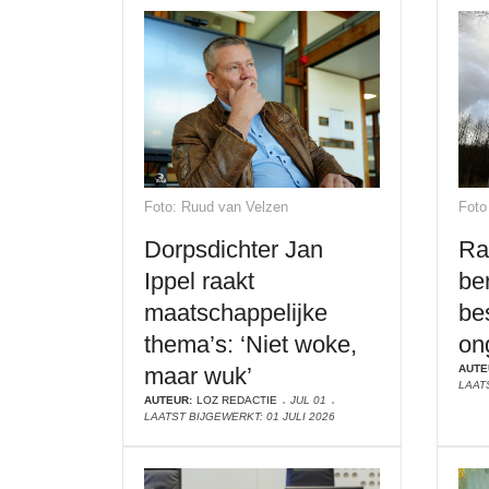
Foto: Ruud van Velzen
Foto
Dorpsdichter Jan
Ra
Ippel raakt
be
maatschappelijke
be
thema’s: ‘Niet woke,
on
maar wuk’
AUTE
LAATS
AUTEUR:
LOZ REDACTIE
JUL 01
LAATST BIJGEWERKT: 01 JULI 2026