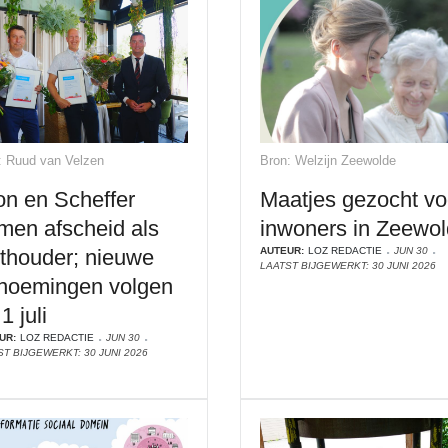
: Ruud van Velzen
Bron: Welzijn Zeewolde
on en Scheffer
Maatjes gezocht vo
men afscheid als
inwoners in Zeewo
thouder; nieuwe
AUTEUR:
LOZ REDACTIE
JUN 30
LAATST BIJGEWERKT: 30 JUNI 2026
noemingen volgen
1 juli
UR:
LOZ REDACTIE
JUN 30
ST BIJGEWERKT: 30 JUNI 2026