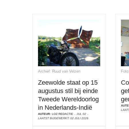
Archief: Ruud van Velzen
Foto
Zeewolde staat op 15
Co
augustus stil bij einde
ge
Tweede Wereldoorlog
ge
in Nederlands-Indië
AUTE
LAATS
AUTEUR:
LOZ REDACTIE
JUL 02
LAATST BIJGEWERKT: 02 JULI 2026