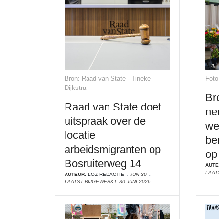
Bron: Raad van State - Tineke
Foto
Dijkstra
Br
Raad van State doet
ne
uitspraak over de
we
locatie
be
arbeidsmigranten op
op 
Bosruiterweg 14
AUTE
LAAT
AUTEUR:
LOZ REDACTIE
JUN 30
LAATST BIJGEWERKT: 30 JUNI 2026