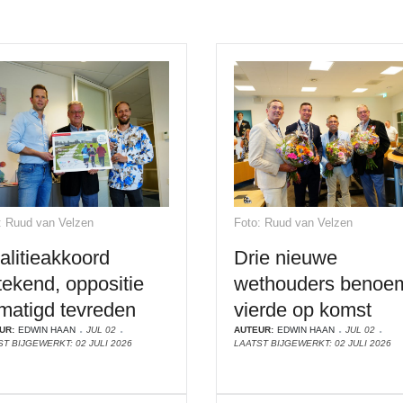
: Ruud van Velzen
Foto: Ruud van Velzen
alitieakkoord
Drie nieuwe
tekend, oppositie
wethouders benoe
matigd tevreden
vierde op komst
UR:
EDWIN HAAN
JUL 02
AUTEUR:
EDWIN HAAN
JUL 02
T BIJGEWERKT: 02 JULI 2026
LAATST BIJGEWERKT: 02 JULI 2026