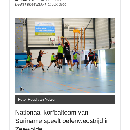
AUTEUR:
LOZ REDACTIE
JUN 01
LAATST BIJGEWERKT: 01 JUNI 2026
Foto: Ruud van Velzen
Nationaal korfbalteam van
Suriname speelt oefenwedstrijd in
Zeewolde