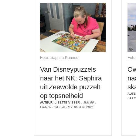
Foto: Saphira Kamies
Foto
Van Disneypuzzels
Ow
naar het NK: Saphira
na
uit Zeewolde puzzelt
sk
op topsnelheid
AUTE
LAAT
AUTEUR:
LISETTE VISSER
JUN 06
LAATST BIJGEWERKT: 06 JUNI 2026