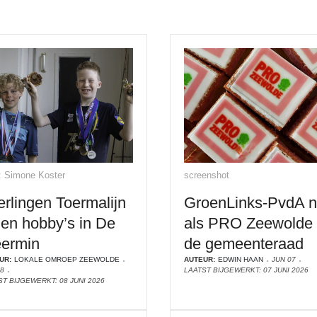
: Simone Koster
screenshot
erlingen Toermalijn
GroenLinks-PvdA 
len hobby’s in De
als PRO Zeewolde 
ermin
de gemeenteraad
UR:
LOKALE OMROEP ZEEWOLDE
AUTEUR:
EDWIN HAAN
JUN 07
08
LAATST BIJGEWERKT: 07 JUNI 2026
ST BIJGEWERKT: 08 JUNI 2026