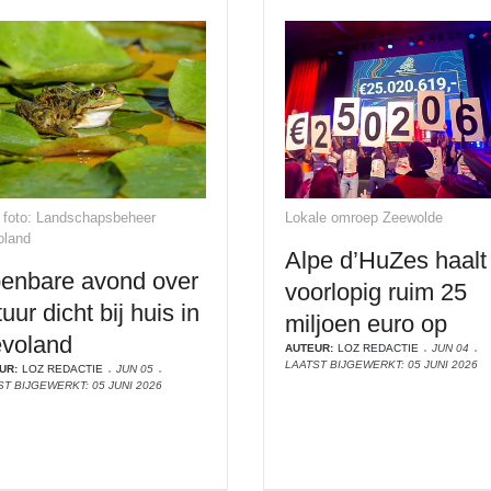
 foto: Landschapsbeheer
Lokale omroep Zeewolde
oland
Alpe d’HuZes haalt
enbare avond over
voorlopig ruim 25
uur dicht bij huis in
miljoen euro op
evoland
AUTEUR:
LOZ REDACTIE
JUN 04
LAATST BIJGEWERKT: 05 JUNI 2026
UR:
LOZ REDACTIE
JUN 05
ST BIJGEWERKT: 05 JUNI 2026