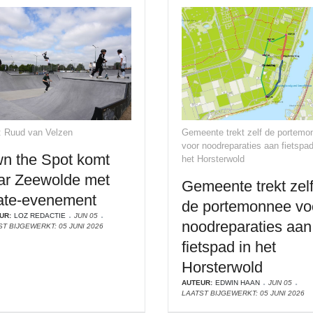
: Ruud van Velzen
Gemeente trekt zelf de portemo
voor noodreparaties aan fietspad
n the Spot komt
het Horsterwold
ar Zeewolde met
Gemeente trekt zel
ate-evenement
de portemonnee vo
UR:
LOZ REDACTIE
JUN 05
noodreparaties aan
ST BIJGEWERKT: 05 JUNI 2026
fietspad in het
Horsterwold
AUTEUR:
EDWIN HAAN
JUN 05
LAATST BIJGEWERKT: 05 JUNI 2026