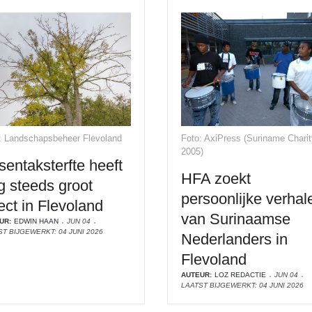
: Landschapsbeheer Flevoland
Foto: AxiPress (Suriname Charit
2005)
sentaksterfte heeft
HFA zoekt
g steeds groot
persoonlijke verhal
ect in Flevoland
van Surinaamse
UR:
EDWIN HAAN
JUN 04
ST BIJGEWERKT: 04 JUNI 2026
Nederlanders in
Flevoland
AUTEUR:
LOZ REDACTIE
JUN 04
LAATST BIJGEWERKT: 04 JUNI 2026