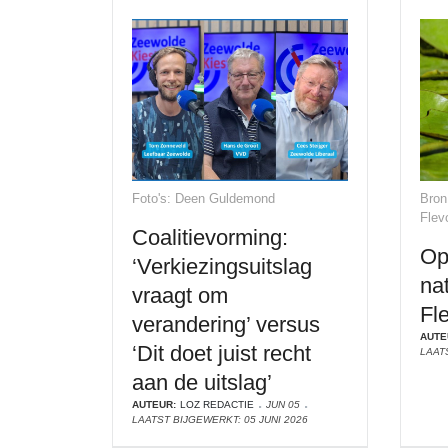
Foto's: Deen Guldemond
Bron
Flev
Coalitievorming:
Op
‘Verkiezingsuitslag
nat
vraagt om
Fl
verandering’ versus
AUTE
‘Dit doet juist recht
LAAT
aan de uitslag’
AUTEUR:
LOZ REDACTIE
JUN 05
LAATST BIJGEWERKT: 05 JUNI 2026