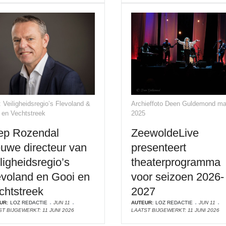
: Veiligheidsregio’s Flevoland &
Archieffoto Deen Guldemond ma
 en Vechtstreek
2025
ep Rozendal
ZeewoldeLive
euwe directeur van
presenteert
ligheidsregio’s
theaterprogramma
evoland en Gooi en
voor seizoen 2026-
chtstreek
2027
UR:
LOZ REDACTIE
JUN 11
AUTEUR:
LOZ REDACTIE
JUN 11
T BIJGEWERKT: 11 JUNI 2026
LAATST BIJGEWERKT: 11 JUNI 2026