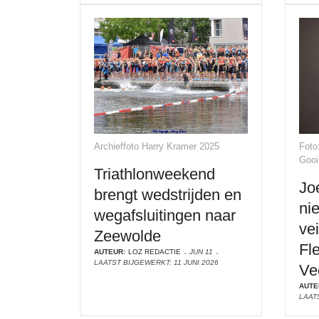
Archieffoto Harry Kramer 2025
Foto
Gooi
Triathlonweekend
Jo
brengt wedstrijden en
ni
wegafsluitingen naar
vei
Zeewolde
Fl
AUTEUR:
LOZ REDACTIE
JUN 11
LAATST BIJGEWERKT: 11 JUNI 2026
Ve
AUTE
LAATS