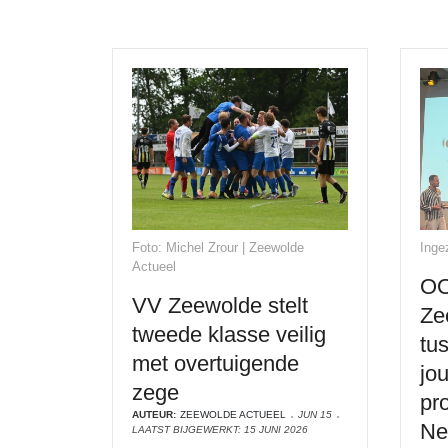
Foto: Michel Zrour | Zeewolde
Inge
Actueel
OO
VV Zeewolde stelt
Ze
tweede klasse veilig
tu
met overtuigende
jou
zege
pr
AUTEUR:
ZEEWOLDE ACTUEEL
JUN 15
Ne
LAATST BIJGEWERKT: 15 JUNI 2026