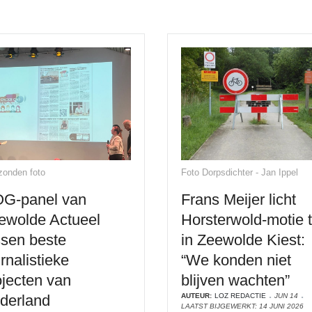
zonden foto
Foto Dorpsdichter - Jan Ippel
G-panel van
Frans Meijer licht
ewolde Actueel
Horsterwold-motie 
ssen beste
in Zeewolde Kiest:
rnalistieke
“We konden niet
ojecten van
blijven wachten”
derland
AUTEUR:
LOZ REDACTIE
JUN 14
LAATST BIJGEWERKT: 14 JUNI 2026