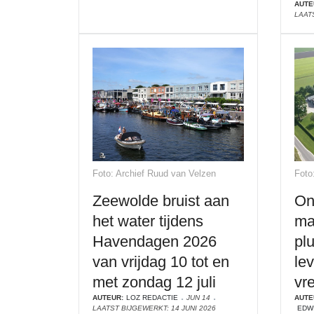
AUTE
LAAT
Foto: Archief Ruud van Velzen
Foto
Zeewolde bruist aan
On
het water tijdens
ma
Havendagen 2026
pl
van vrijdag 10 tot en
le
met zondag 12 juli
vr
AUTEUR:
LOZ REDACTIE
JUN 14
AUTE
LAATST BIJGEWERKT: 14 JUNI 2026
EDW