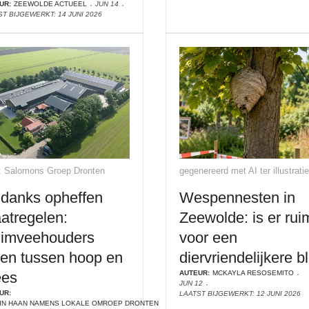
UR:
ZEEWOLDE ACTUEEL
JUN 14
ST BIJGEWERKT: 14 JUNI 2026
: Salomons Groep Dronten
gegenereerd met AI ter illustratie
danks opheffen
Wespennesten in
atregelen:
Zeewolde: is er rui
uimveehouders
voor een
ven tussen hoop en
diervriendelijkere bl
ees
AUTEUR:
MCKAYLA RESOSEMITO
JUN 12
UR:
LAATST BIJGEWERKT: 12 JUNI 2026
IN HAAN NAMENS LOKALE OMROEP DRONTEN